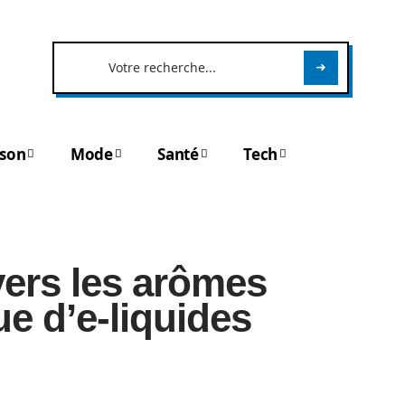
son
Mode
Santé
Tech
vers les arômes
e d’e-liquides