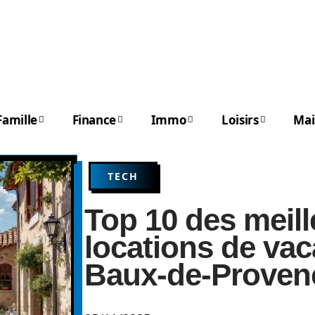
Famille
Finance
Immo
Loisirs
Mai
TECH
Top 10 des meill
locations de va
Baux-de-Proven