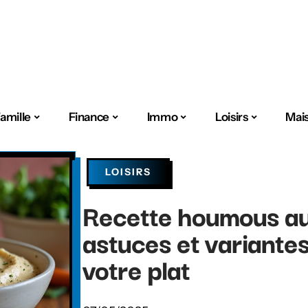
amille
Finance
Immo
Loisirs
Mai
LOISIRS
Recette houmous au
astuces et variante
votre plat