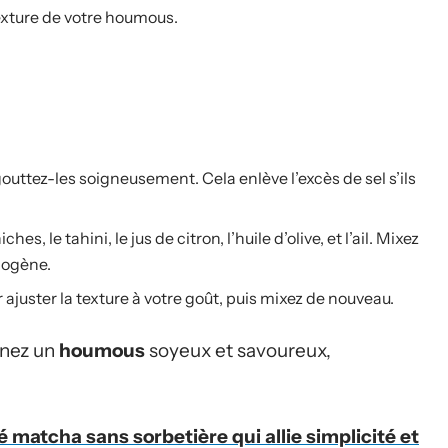
texture de votre houmous.
gouttez-les soigneusement. Cela enlève l’excès de sel s’ils
s, le tahini, le jus de citron, l’huile d’olive, et l’ail. Mixez
mogène.
ajuster la texture à votre goût, puis mixez de nouveau.
enez un
houmous
soyeux et savoureux,
é matcha sans sorbetière qui allie simplicité et