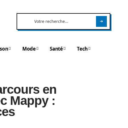
son
Mode
Santé
Tech
parcours en
c Mappy :
ces