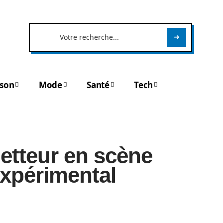
son
Mode
Santé
Tech
etteur en scène
expérimental