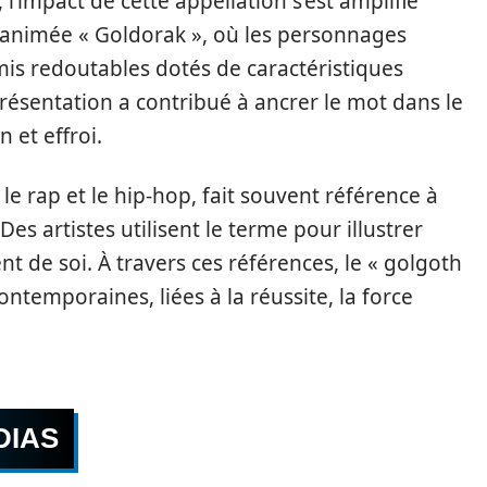
 l’impact de cette appellation s’est amplifié
e animée « Goldorak », où les personnages
is redoutables dotés de caractéristiques
ésentation a contribué à ancrer le mot dans le
 et effroi.
e rap et le hip-hop, fait souvent référence à
es artistes utilisent le terme pour illustrer
 de soi. À travers ces références, le « golgoth
ntemporaines, liées à la réussite, la force
DIAS