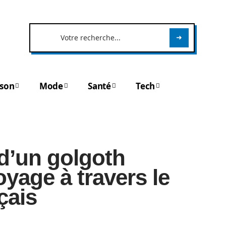
son
Mode
Santé
Tech
 d’un golgoth
oyage à travers le
çais