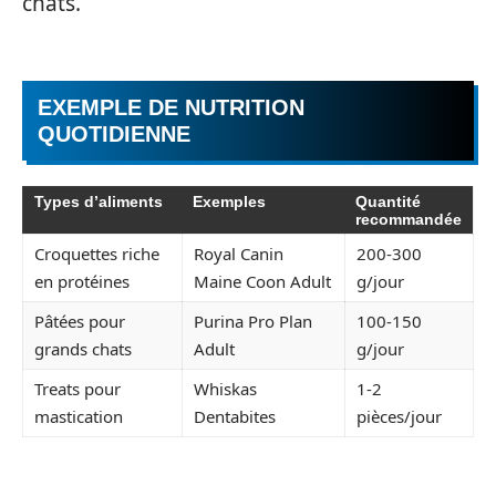
chats.
EXEMPLE DE NUTRITION
QUOTIDIENNE
Types d’aliments
Exemples
Quantité
recommandée
Croquettes riche
Royal Canin
200-300
en protéines
Maine Coon Adult
g/jour
Pâtées pour
Purina Pro Plan
100-150
grands chats
Adult
g/jour
Treats pour
Whiskas
1-2
mastication
Dentabites
pièces/jour