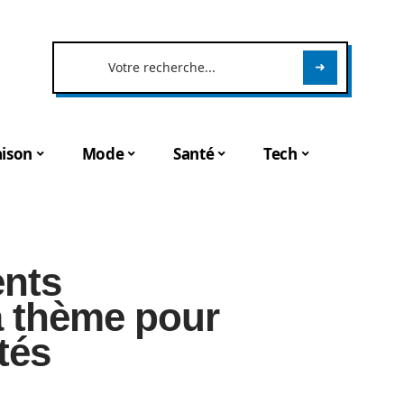
ison
Mode
Santé
Tech
ents
à thème pour
tés