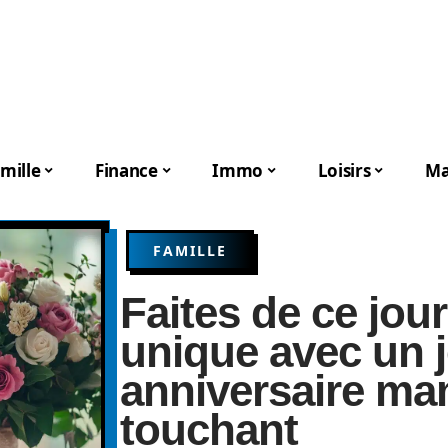
mille
Finance
Immo
Loisirs
Ma
FAMILLE
Faites de ce jo
unique avec un 
anniversaire ma
touchant