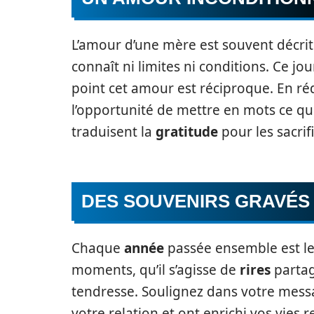
L’amour d’une mère est souvent décri
connaît ni limites ni conditions. Ce jou
point cet amour est réciproque. En r
l’opportunité de mettre en mots ce qui
traduisent la
gratitude
pour les sacrif
DES SOUVENIRS GRAVÉS
Chaque
année
passée ensemble est le 
moments, qu’il s’agisse de
rires
partag
tendresse. Soulignez dans votre messa
votre relation et ont enrichi vos vies r