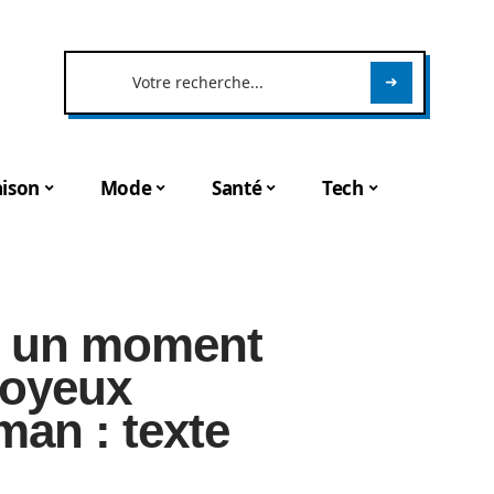
ison
Mode
Santé
Tech
ur un moment
joyeux
man : texte