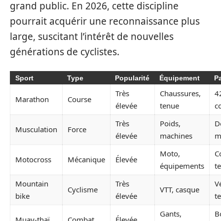
grand public. En 2026, cette discipline
pourrait acquérir une reconnaissance plus
large, suscitant l’intérêt de nouvelles
générations de cyclistes.
Sport
Type
Popularité
Équipement
Pa
Très
Chaussures,
4
Marathon
Course
élevée
tenue
c
Très
Poids,
D
Musculation
Force
élevée
machines
m
Moto,
C
Motocross
Mécanique
Élevée
équipements
t
Mountain
Très
V
Cyclisme
VTT, casque
bike
élevée
t
Gants,
B
Muay-thaï
Combat
Élevée