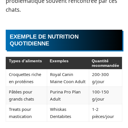
problématique souvent rencontrée par ces
chats.
EXEMPLE DE NUTRITION
QUOTIDIENNE
Types d’aliments
Exemples
Quantité
recommandée
Croquettes riche
Royal Canin
200-300
en protéines
Maine Coon Adult
g/jour
Pâtées pour
Purina Pro Plan
100-150
grands chats
Adult
g/jour
Treats pour
Whiskas
1-2
mastication
Dentabites
pièces/jour