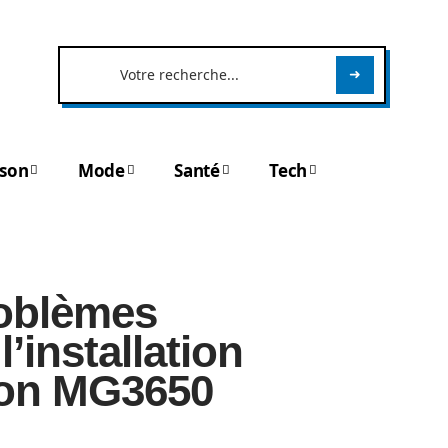
son
Mode
Santé
Tech
roblèmes
’installation
non MG3650