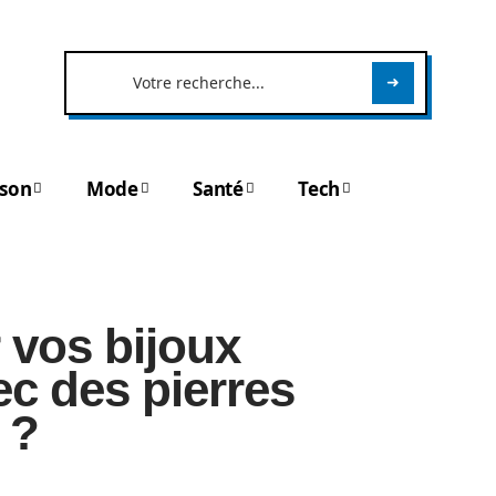
son
Mode
Santé
Tech
vos bijoux
c des pierres
 ?