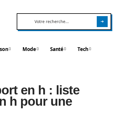
son
Mode
Santé
Tech
rt en h : liste
en h pour une