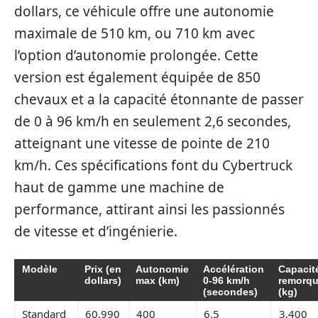
dollars, ce véhicule offre une autonomie
maximale de 510 km, ou 710 km avec
l’option d’autonomie prolongée. Cette
version est également équipée de 850
chevaux et a la capacité étonnante de passer
de 0 à 96 km/h en seulement 2,6 secondes,
atteignant une vitesse de pointe de 210
km/h. Ces spécifications font du Cybertruck
haut de gamme une machine de
performance, attirant ainsi les passionnés
de vitesse et d’ingénierie.
Modèle
Prix (en
Autonomie
Accélération
Capacit
dollars)
max (km)
0-96 km/h
remorq
(secondes)
(kg)
Standard
60,990
400
6.5
3,400