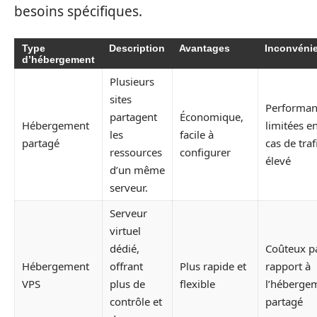
besoins spécifiques.
Type
Description
Avantages
Inconvéni
d’hébergement
Plusieurs
sites
Performan
partagent
Économique,
Hébergement
limitées e
les
facile à
partagé
cas de traf
ressources
configurer
élevé
d’un même
serveur.
Serveur
virtuel
dédié,
Coûteux p
Hébergement
offrant
Plus rapide et
rapport à
VPS
plus de
flexible
l’héberge
contrôle et
partagé