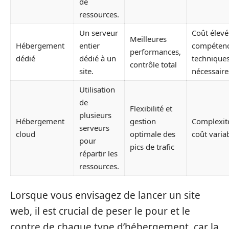
de
ressources.
Un serveur
Coût élevé
Meilleures
Hébergement
entier
compéten
performances,
dédié
dédié à un
technique
contrôle total
site.
nécessaire
Utilisation
de
Flexibilité et
plusieurs
Hébergement
gestion
Complexit
serveurs
cloud
optimale des
coût varia
pour
pics de trafic
répartir les
ressources.
Lorsque vous envisagez de lancer un site
web, il est crucial de peser le pour et le
contre de chaque type d’hébergement, car la