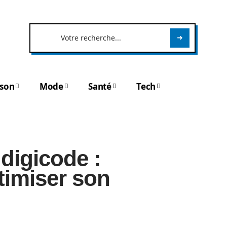
son
Mode
Santé
Tech
 digicode :
timiser son