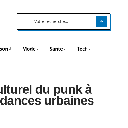
son
Mode
Santé
Tech
lturel du punk à
ndances urbaines