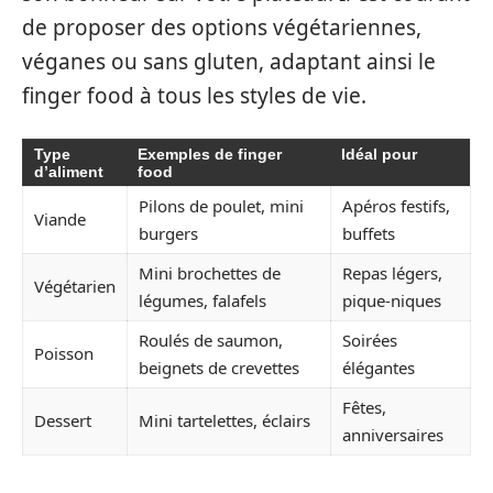
de proposer des options végétariennes,
véganes ou sans gluten, adaptant ainsi le
finger food à tous les styles de vie.
Type
Exemples de finger
Idéal pour
d’aliment
food
Pilons de poulet, mini
Apéros festifs,
Viande
burgers
buffets
Mini brochettes de
Repas légers,
Végétarien
légumes, falafels
pique-niques
Roulés de saumon,
Soirées
Poisson
beignets de crevettes
élégantes
Fêtes,
Dessert
Mini tartelettes, éclairs
anniversaires