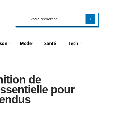
son
Mode
Santé
Tech
nition de
essentielle pour
tendus