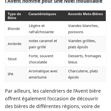
l'Avent homme pour une Noël inoubliable
Type de
Caractéristiques
Accords Mets-Bières
Bière
Légère et
Viandes blanches,
Blonde
rafraîchissante
poissons
notes caramel et
Viandes grillées,
Ambrée
pain grillé
plats épicés
Forte, souvent
Desserts, fromages
Stout
chocolatée
bleus
Aromatique avec
Charcuterie, plats
IPA
amertume
épicés
Par ailleurs, les calendriers de l’Avent bière
offrent également l’occasion de découvrir
des bières de différentes régions, voire de