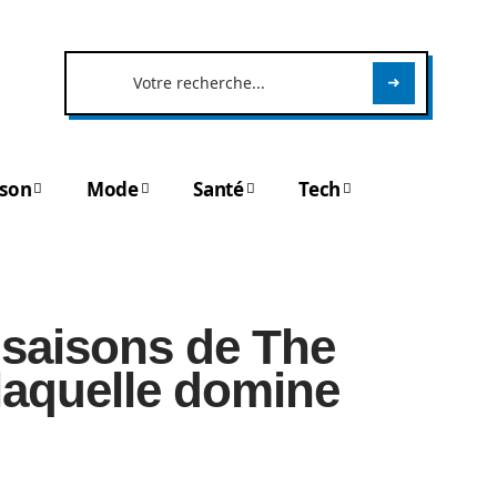
son
Mode
Santé
Tech
saisons de The
 laquelle domine